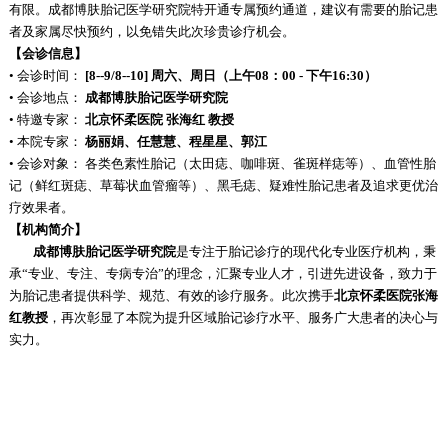
有限。成都博肤胎记医学研究院特开通专属预约通道，建议有需要的胎记患
者及家属尽快预约，以免错失此次珍贵诊疗机会。
【会诊信息】
• 会诊时间：
[8--9/8--10] 周六、周日（上午08：00 - 下午16:30）
• 会诊地点：
成都博肤胎记医学研究院
• 特邀专家：
北京怀柔医院 张海红 教授
• 本院专家：
杨丽娟、任慧慧、程星星、郭江
• 会诊对象： 各类色素性胎记（太田痣、咖啡斑、雀斑样痣等）、血管性胎
记（鲜红斑痣、草莓状血管瘤等）、黑毛痣、疑难性胎记患者及追求更优治
疗效果者。
【机构简介】
成都博肤胎记医学研究院
是专注于胎记诊疗的现代化专业医疗机构，秉
承“专业、专注、专病专治”的理念，汇聚专业人才，引进先进设备，致力于
为胎记患者提供科学、规范、有效的诊疗服务。此次携手
北京怀柔医院张海
红教授
，再次彰显了本院为提升区域胎记诊疗水平、服务广大患者的决心与
实力。