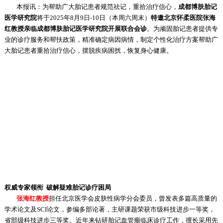
本报讯：为帮助广大胎记患者规范祛记，重拾治疗信心，
成都博肤胎记
医学研究院
将于2025年8月9日-10日（本周六周末）
特邀北京怀柔医院张海
红教授亲临成都博肤胎记医学研究院开展联合会诊
。为顽固胎记患者提供专
业的诊疗服务和帮扶政策，精准确定病因病情，制定个性化治疗方案帮助广
大胎记患者重拾治疗信心，摆脱疾病困扰，恢复身心健康。
权威专家领衔 破解疑难胎记诊疗困局
张海红教授
担任北京医学会皮肤性病学分会委员，曾发表多篇高质量的
学术论文及SCI论文，参编多部论著，主研课题荣获市级科技进步一等奖，
省部级科技进步三等奖。近年来钻研胎记血管瘤临床诊疗工作，擅长采用先