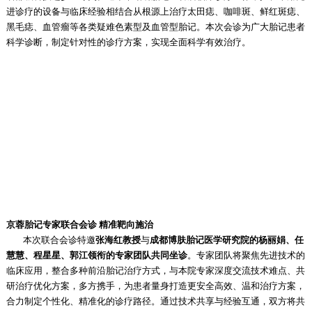
进诊疗的设备与临床经验相结合从根源上治疗太田痣、咖啡斑、鲜红斑痣、
黑毛痣、血管瘤等各类疑难色素型及血管型胎记。本次会诊为广大胎记患者
科学诊断，制定针对性的诊疗方案，实现全面科学有效治疗。
京蓉胎记专家联合会诊 精准靶向施治
本次联合会诊特邀
张海红教授
与
成都博肤胎记医学研究院的杨丽娟、任
慧慧、程星星、郭江领衔的专家团队共同坐诊
。专家团队将聚焦先进技术的
临床应用，整合多种前沿胎记治疗方式，与本院专家深度交流技术难点、共
研治疗优化方案，多方携手，为患者量身打造更安全高效、温和治疗方案，
合力制定个性化、精准化的诊疗路径。通过技术共享与经验互通，双方将共