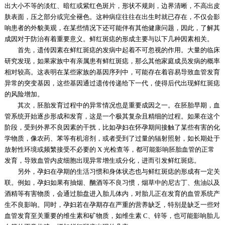
出大小不等的淡红、暗红或紫红色斑片，形状不规则，边界清晰，不高出皮
肤表面，压之部分或完全褪色。这种病症往往在出生时就已存在，不仅会影
响患者的外貌美观，在某些情况下还可能伴有其他健康问题，因此，了解其
成因对于防治有着重要意义。鲜红斑痣的形成主要与以下几种因素相关。
首先，遗传因素在鲜红斑痣的发病中起着不可忽视的作用。大量的临床
研究发现，如果家族中有亲属患有鲜红斑痣，那么其他家庭成员发病的概率
相对较高。这表明在某些家族的基因序列中，可能存在着容易导致血管发育
异常的突变基因，这些基因通过遗传传递给下一代，使得后代出现鲜红斑痣
的风险增加。
其次，胚胎发育过程中的异常情况也是重要成因之一。在胚胎早期，血
管系统开始逐步形成和发育，这是一个极其复杂且精细的过程。如果在这个
阶段，受到外界不良因素的干扰，比如孕妇在怀孕期间接触了某些有害的化
学物质，像农药、苯等有机溶剂，或者受到了过量的辐射照射，如长期处于
放射性环境或频繁接受不必要的 X 光检查等，都可能影响胚胎血管的正常
发育，导致血管内皮细胞出现异常增生或分化，进而引发鲜红斑痣。
另外，孕妇在孕期的生活习惯和身体状态也与鲜红斑痣的形成有一定关
联。例如，孕妇如果有抽烟、酗酒等不良习惯，烟草中的尼古丁、焦油以及
酒精等有害物质，会通过胎盘进入胎儿体内，对胎儿正在发育的血管系统产
生不良影响。同时，孕妇若在孕期存在严重的营养缺乏，特别是缺乏一些对
血管发育至关重要的维生素和矿物质，如维生素 C、锌等，也可能影响胎儿