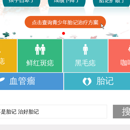
痣
咖
鲜红斑痣
黑毛痣
血管瘤
胎记