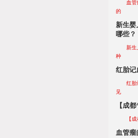
血管瘤作
的
新生婴
哪些？
新生儿血
种
红胎记
红胎记血
见
【成都
【成都专
血管瘤