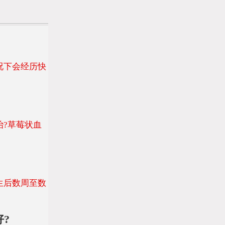
况下会经历快
?草莓状血
生后数周至数
?