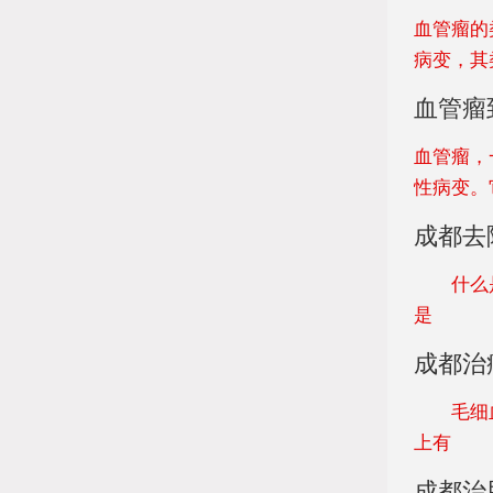
血管瘤的
病变，其
血管瘤
血管瘤，
性病变。
成都去
什么是血
是
成都治
毛细血管
上有
成都治