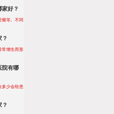
哪家好？
管瘤等。不同
家？
异常增生而形
医院有哪
在多少会给患
家？