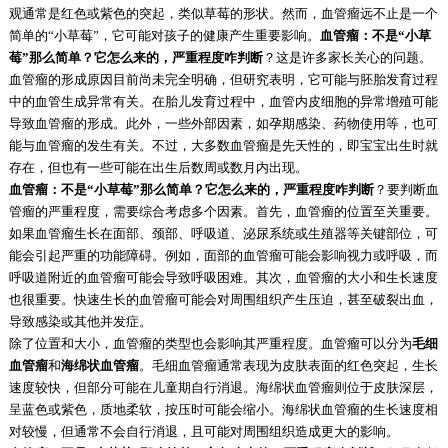
观通常是红色或紫色的突起，类似草莓的形状。然而，血管瘤远不止是一个
简单的“小草莓”，它可能对孩子的健康产生重要影响。
血管瘤：不是“小草
莓”那么简单？它怎么来的，严重程度咋判断
？这是许多家长关心的问题。
血管瘤的形成原因目前尚未完全明确，但研究表明，它可能与胚胎发育过程
中的血管生成异常有关。在胎儿发育过程中，血管内皮细胞的异常增殖可能
导致血管瘤的形成。此外，一些外部因素，如孕期感染、药物使用等，也可
能与血管瘤的发生有关。不过，大多数血管瘤是先天性的，即宝宝出生时就
存在，但也有一些可能在出生后数周或数月内出现。
血管瘤：不是“小草莓”那么简单？它怎么来的，严重程度咋判断
？要判断血
管瘤的严重程度，需要综合考虑多个因素。首先，血管瘤的位置至关重要。
如果血管瘤生长在面部、颈部、呼吸道、泌尿系统或生殖器等关键部位，可
能会引起严重的功能障碍。例如，面部的血管瘤可能会影响视力或呼吸，而
呼吸道附近的血管瘤可能会导致呼吸困难。其次，血管瘤的大小和生长速度
也很重要。快速生长的血管瘤可能会对周围组织产生压迫，甚至破裂出血，
导致感染或其他并发症。
除了位置和大小，血管瘤的类型也会影响其严重程度。血管瘤可以分为
毛细
血管瘤
和
海绵状血管瘤
。毛细血管瘤通常表现为皮肤表面的红色突起，生长
速度较快，但部分可能在儿童期自行消退。海绵状血管瘤则位于皮肤深层，
呈蓝色或紫色，质地柔软，按压时可能会缩小。海绵状血管瘤的生长速度相
对较慢，但通常不会自行消退，且可能对周围组织造成更大的影响。