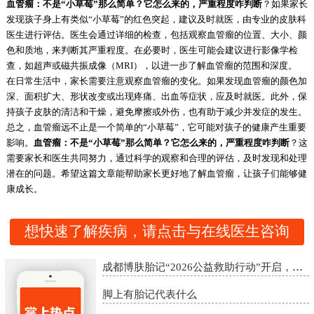
血管瘤：不是“小草莓”那么简单？它怎么来的，严重程度咋判断
？如果家长
发现孩子身上有类似“小草莓”的红色突起，建议及时就医，由专业的皮肤科
医生进行评估。医生会通过详细的检查，包括观察血管瘤的位置、大小、颜
色和质地，来判断其严重程度。在必要时，医生可能会建议进行影像学检
查，如超声或磁共振成像（MRI），以进一步了解血管瘤的范围和深度。
在日常生活中，家长需要注意观察血管瘤的变化。如果发现血管瘤的颜色加
深、面积扩大、形状改变或出现疼痛、出血等症状，应及时就医。此外，保
持孩子皮肤的清洁和干燥，避免摩擦或外伤，也有助于减少并发症的发生。
总之，血管瘤远不止是一个简单的“小草莓”，它可能对孩子的健康产生重要
影响。
血管瘤：不是“小草莓”那么简单？它怎么来的，严重程度咋判断
？这
需要家长和医生共同努力，通过科学的观察和合理的评估，及时发现和处理
潜在的问题。希望这篇文章能帮助家长更好地了解血管瘤，让孩子们能够健
康成长。
想快速了解疾病，请点击与在线医生咨询
成都博肤胎记“2026公益救助行动”开启，精准诊疗助胎记患者重启自信
脚上有胎记代表什么